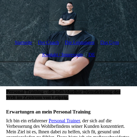
Startseite
Der Coach
Die Leistungen
Das Gym
Kontakt / Impressum
DE
Personal Training - die individuellste Dienstleistung der
Welt im Zentrum von Leipzig.
Erwartungen an mein Personal Training
Ich bin ein erfahrener
Personal Trainer
, der sich auf die
Verbesserung des Wohlbefindens seiner Kunden konzentriert.
Mein Ziel ist es, Ihnen dabei zu helfen, sich fit, gesund und